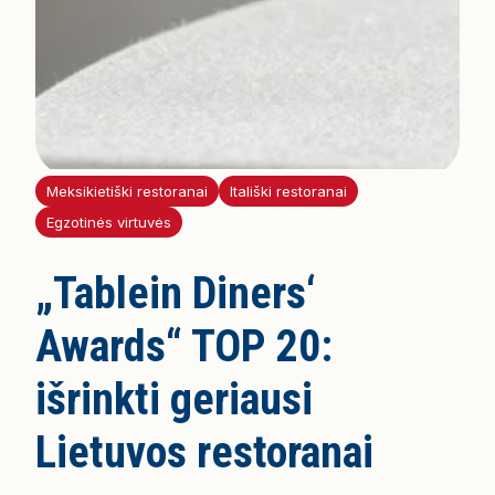
Meksikietiški restoranai
Itališki restoranai
Egzotinės virtuvės
„Tablein Diners‘
Awards“ TOP 20:
išrinkti geriausi
Lietuvos restoranai