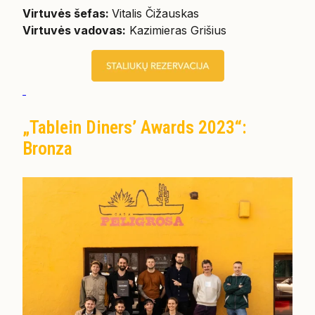
Virtuvės šefas:
Vitalis Čižauskas
Virtuvės vadovas:
Kazimieras Grišius
„Tablein Diners’ Awards 2023“:
Bronza