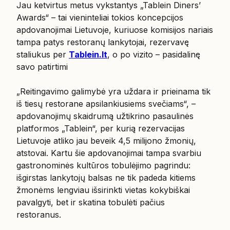
Jau ketvirtus metus vykstantys „Tablein Diners’
Awards“ – tai vieninteliai tokios koncepcijos
apdovanojimai Lietuvoje, kuriuose komisijos nariais
tampa patys restoranų lankytojai, rezervavę
staliukus per
Tablein.lt
, o po vizito – pasidalinę
savo patirtimi
„Reitingavimo galimybė yra uždara ir prieinama tik
iš tiesų restorane apsilankiusiems svečiams“, –
apdovanojimų skaidrumą užtikrino pasaulinės
platformos „Tablein“, per kurią rezervacijas
Lietuvoje atliko jau beveik 4,5 milijono žmonių,
atstovai. Kartu šie apdovanojimai tampa svarbiu
gastronominės kultūros tobulėjimo pagrindu:
išgirstas lankytojų balsas ne tik padeda kitiems
žmonėms lengviau išsirinkti vietas kokybiškai
pavalgyti, bet ir skatina tobulėti pačius
restoranus.