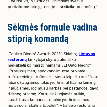
– ne iššūkis, o užduotis. Priimdami svečius,
prisitaikome prie jų, nes jie – prisitaiko prie mūsų."
Sėkmės formule vadina
stiprią komandą
„Tablein Diners’ Awards 2023“ Sidabrą
Lietuvos
restoranų
lankytojai skyrė autentiško
meksikietiško maisto namams „El Gato Negro“.
„Praėjusių metų apdovanojimuose buvome
trečioje vietoje, o šiemet – vienu laipteliu aukščiau:
labai džiaugiamės tokiu įvertinimu! Esame laimingi
ir jaučiamės, jog mūsų darbas bei pastangos įgavo
didesnę prasmę. Kartu didžiuojamės puikia,
susidirbusia komanda, o tokie įvertinimai mus
motyvuoja, skatina tobulėti“, – kalbėjo restorano