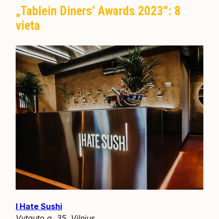
„Tablein Diners’ Awards 2023“: 8
vieta
I Hate Sushi
Vytauto g. 35, Vilnius