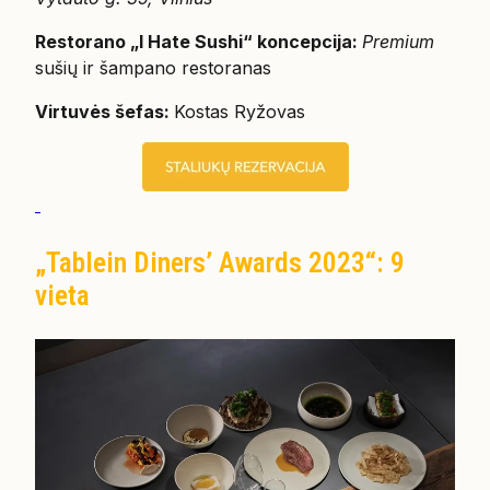
Restorano „I Hate Sushi“ koncepcija:
Premium
sušių ir šampano restoranas
Virtuvės šefas:
Kostas Ryžovas
„Tablein Diners’ Awards 2023“: 9
vieta