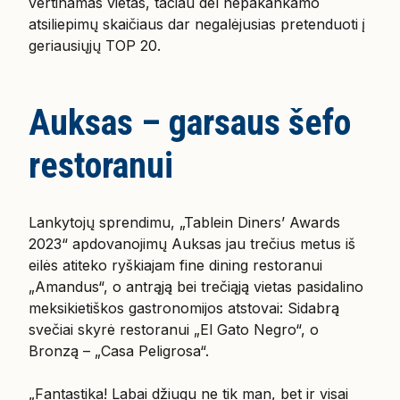
vertinamas vietas, tačiau dėl nepakankamo
atsiliepimų skaičiaus dar negalėjusias pretenduoti į
geriausiųjų TOP 20.
Auksas – garsaus šefo
restoranui
Lankytojų sprendimu, „Tablein Diners’ Awards
2023“ apdovanojimų Auksas jau trečius metus iš
eilės atiteko ryškiajam fine dining restoranui
„Amandus“, o antrąją bei trečiąją vietas pasidalino
meksikietiškos gastronomijos atstovai: Sidabrą
svečiai skyrė restoranui „El Gato Negro“, o
Bronzą – „Casa Peligrosa“.
„Fantastika! Labai džiugu ne tik man, bet ir visai