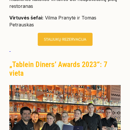
restoranas
Virtuvės šefai:
Vilma Pranytė ir Tomas
Petrauskas
„Tablein Diners’ Awards 2023“: 7
vieta