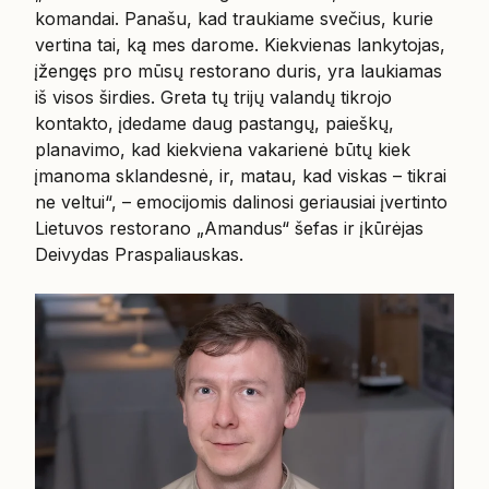
komandai. Panašu, kad traukiame svečius, kurie
vertina tai, ką mes darome. Kiekvienas lankytojas,
įžengęs pro mūsų restorano duris, yra laukiamas
iš visos širdies. Greta tų trijų valandų tikrojo
kontakto, įdedame daug pastangų, paieškų,
planavimo, kad kiekviena vakarienė būtų kiek
įmanoma sklandesnė, ir, matau, kad viskas – tikrai
ne veltui“, – emocijomis dalinosi geriausiai įvertinto
Lietuvos restorano „Amandus“ šefas ir įkūrėjas
Deivydas Praspaliauskas.