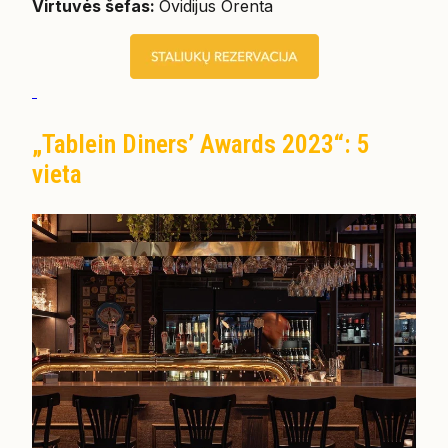
Virtuvės šefas:
Ovidijus Orenta
„Tablein Diners’ Awards 2023“: 5
vieta