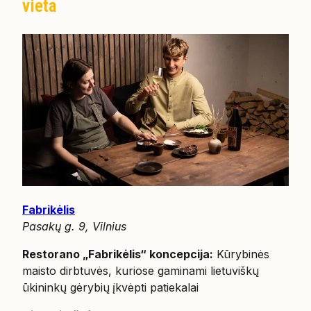
vieta
Fabrikėlis
Pasakų g. 9, Vilnius
Restorano „Fabrikėlis“ koncepcija:
Kūrybinės
maisto dirbtuvės, kuriose gaminami lietuviškų
ūkininkų gėrybių įkvėpti patiekalai