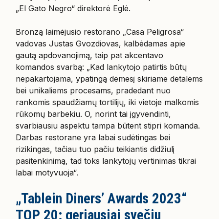
„El Gato Negro“ direktorė Eglė.
Bronzą laimėjusio restorano „Casa Peligrosa“
vadovas Justas Gvozdiovas, kalbėdamas apie
gautą apdovanojimą, taip pat akcentavo
komandos svarbą: „Kad lankytojo patirtis būtų
nepakartojama, ypatingą dėmesį skiriame detalėms
bei unikaliems procesams, pradedant nuo
rankomis spaudžiamų tortilijų, iki vietoje malkomis
rūkomų barbekiu. O, norint tai įgyvendinti,
svarbiausiu aspektu tampa būtent stipri komanda.
Darbas restorane yra labai sudėtingas bei
rizikingas, tačiau tuo pačiu teikiantis didžiulį
pasitenkinimą, tad toks lankytojų vertinimas tikrai
labai motyvuoja“.
„Tablein Diners’ Awards 2023“
TOP 20: geriausiai svečių