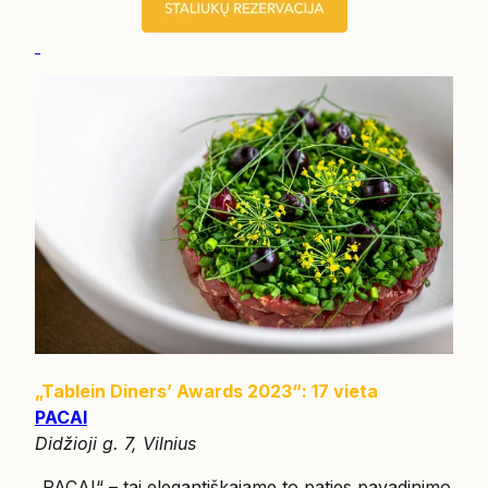
„Tablein Diners’ Awards 2023“: 17 vieta
PACAI
Didžioji g. 7, Vilnius
„PACAI“ – tai elegantiškajame to paties pavadinimo