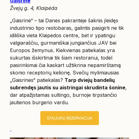
Gaisrinė
Žvejų g. 4, Klaipėda
„Gaisrinė“ – tai Danės pakrantėje šaknis įleidęs
industrinio tipo restobaras, galintis pasigirti ne tik
idiliška vieta Klaipėdos centre, bet ir ypatingu
valgiaraščiu, gurmaniškai jungiančius JAV bei
Europos žemynus. Kiekvienas patiekalas yra
sukurtas išskirtinai tik šiam restoranui, todėl
pasirinkimai čia kaskart užtikrina nepamirštamą
skonio receptorių kelionę. Svečių mylimiausias
„Gaisrinės“ patiekalas?
Tarp dviejų bandelių
subrendęs jautis su aistringai skrudinta šonine
,
dar atpažįstamas sultingo, burnoje tirpstančio
jautienos burgerio vardu.