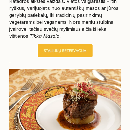
Katedros aikštės vaizdais. Vietos valgiaraštis – itin
ryškus, varijuojatis nuo autentiškų mėsos ar jūros
gėrybių patiekalų, iki tradicinių pasirinkimų
vegetarams bei veganams. Nors meniu stulbina
įvairove, tačiau svečių mylimiausia čia išlieka
vištienos
Tikka Masala
.