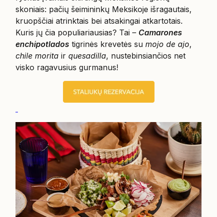
skoniais: pačių šeimininkų Meksikoje išragautais,
kruopščiai atrinktais bei atsakingai atkartotais.
Kuris jų čia populiariausias? Tai –
Camarones
enchipotlados
tigrinės krevetės su
mojo de ajo
,
chile morita
ir
quesadilla
, nustebinsiančios net
visko ragavusius gurmanus!