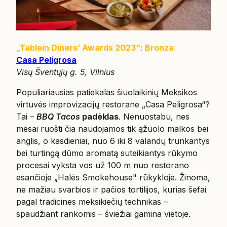
„Tablein Diners’ Awards 2023“: Bronza
Casa Peligrosa
Visų Šventųjų g. 5, Vilnius
Populiariausias patiekalas šiuolaikinių Meksikos
virtuvės improvizacijų restorane „Casa Peligrosa“?
Tai –
BBQ Tacos
padėklas
. Nenuostabu, nes
mėsai ruošti čia naudojamos tik ąžuolo malkos bei
anglis, o kasdieniai, nuo 6 iki 8 valandų trunkantys
bei turtingą dūmo aromatą suteikiantys rūkymo
procesai vyksta vos už 100 m nuo restorano
esančioje „Halės Smokehouse" rūkykloje. Žinoma,
ne mažiau svarbios ir pačios tortilijos, kurias šefai
pagal tradicines meksikiečių technikas –
spaudžiant rankomis – šviežiai gamina vietoje.