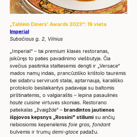
„Tablein Diners’ Awards 2023“: 19 vieta
Imperial
Subačiaus g. 2, Vilnius
„Imperial“ – tai
premium
klasės restoranas,
įsikūręs to paties pavadinimo viešbutyje. Čia
svečius pasitinka staltiesėmis dengti ir „Versace“
mados namų indais, prancūziško krištolo taurėmis
bei sidabru serviruoti stalai, aptarnauja, karališko
protokolo besilaikantys padavėjai su baltomis
pirštinaitėmis, o valgiaraštis – lepina pasaulinės
haute cuisine
virtuvės skoniais. Restorano
patiekalas „žvaigždė“ –
brandintos jautienos
išpjovos kepsnys „Rossini" stiliumi
su ančių
riebiosiomis kepenėlėmis
foie gras
,
fondant
bulvėmis ir trumų
demi-glace
padažu.