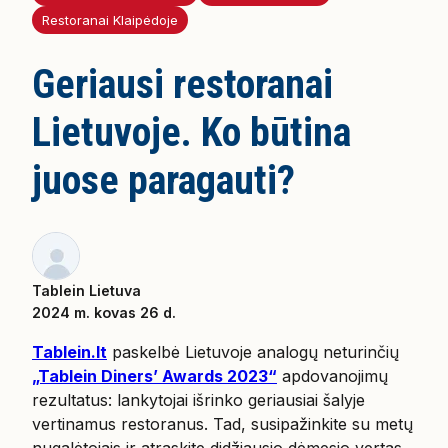
Restoranai Klaipėdoje
Geriausi restoranai
Lietuvoje. Ko būtina
juose paragauti?
Tablein Lietuva
2024 m. kovas 26 d.
Tablein.lt
paskelbė Lietuvoje analogų neturinčių
„Tablein Diners’ Awards 2023“
apdovanojimų
rezultatus: lankytojai išrinko geriausiai šalyje
vertinamus restoranus. Tad, susipažinkite su metų
nugalėtojais ir atraskite didžiausio dėmesio vertas