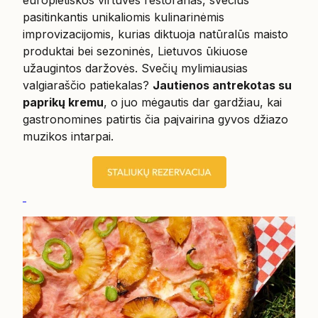
pasitinkantis unikaliomis kulinarinėmis
improvizacijomis, kurias diktuoja natūralūs maisto
produktai bei sezoninės, Lietuvos ūkiuose
užaugintos daržovės. Svečių mylimiausias
valgiaraščio patiekalas?
Jautienos antrekotas su
paprikų kremu
, o juo mėgautis dar gardžiau, kai
gastronomines patirtis čia paįvairina gyvos džiazo
muzikos intarpai.