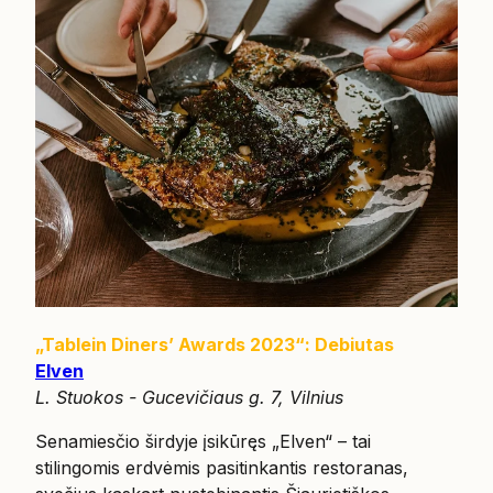
„Tablein Diners’ Awards 2023“: Debiutas
Elven
L. Stuokos - Gucevičiaus g. 7, Vilnius
Senamiesčio širdyje įsikūręs „Elven“ – tai
stilingomis erdvėmis pasitinkantis restoranas,