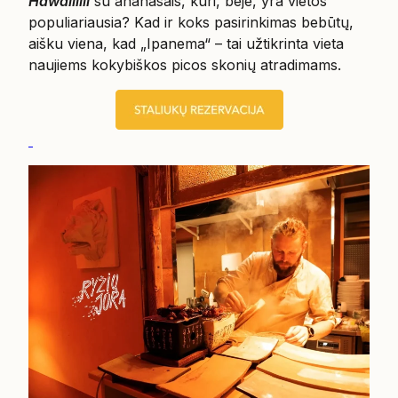
Hawaiiiiii
su ananasais, kuri, beje, yra vietos
populiariausia? Kad ir koks pasirinkimas bebūtų,
aišku viena, kad „Ipanema“ – tai užtikrinta vieta
naujiems kokybiškos picos skonių atradimams.