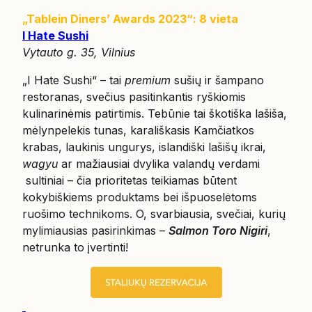
„Tablein Diners’ Awards 2023“: 8 vieta
I Hate Sushi
Vytauto g. 35, Vilnius
„I Hate Sushi“ – tai
premium
sušių ir šampano
restoranas, svečius pasitinkantis ryškiomis
kulinarinėmis patirtimis. Tebūnie tai škotiška lašiša,
mėlynpelekis tunas, karališkasis Kamčiatkos
krabas, laukinis ungurys, islandiški lašišų ikrai,
wagyu
ar mažiausiai dvylika valandų verdami
sultiniai – čia prioritetas teikiamas būtent
kokybiškiems produktams bei išpuoselėtoms
ruošimo technikoms. O, svarbiausia, svečiai, kurių
mylimiausias pasirinkimas –
Salmon Toro Nigiri
,
netrunka to įvertinti!