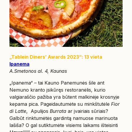
„Tablein Diners’ Awards 2023“: 13 vieta
Ipanema
A.Smetonos al. 4, Kaunas
„Ipanema“ – tai Kauno Panemunės šile ant
Nemuno kranto įsikūręs restoranėlis, kurio
valgiaraščio pažiba yra būtent malkinėje krosnyje
kepama pica. Pageidautumėte su minkštutėle
Fior
di Latte
, Apulijos
Burrata
ar įvairiais sūriais?
Galbūt rinktumėtės gardintą namuose marinuota
lašiša? O gal sutiktumėte visiems laikams išteisinti