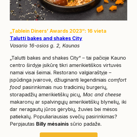
„Tablein Diners’ Awards 2023“: 16 vieta
Talutti bakes and shakes City
Vasario 16-osios g. 2, Kaunas
„Talutti bakes and shakes City“ – tai pačioje Kauno
centro širdyje įsikūrę tikri amerikietiškos virtuvės
namai visai šeimai. Restorano valgiaraštyje –
įspūdinga įvairovė, džiuginanti legendiniais
comfort
food
pasirinkimais nuo tradicinių burgerių,
storapadžių amerikietiškų picų,
Mac and cheese
makaronų ar spalvingųjų amerikietiškų blynelių, iki
dar neragautų jūros gėrybių, žuvies bei mėsos
patiekalų. Populiariausias svečių pasirinkimas?
Perpjautas
Billy mėsainis
sūrio padaže.