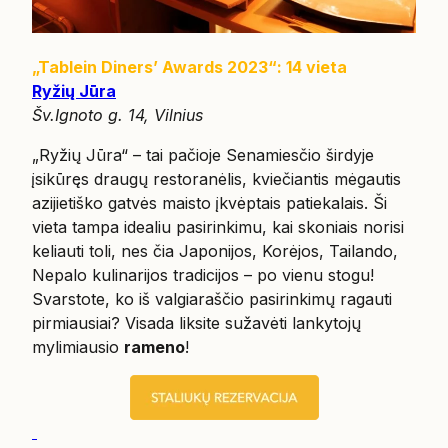
„Tablein Diners’ Awards 2023“: 14 vieta
Ryžių Jūra
Šv.Ignoto g. 14, Vilnius
„Ryžių Jūra“ – tai pačioje Senamiesčio širdyje
įsikūręs draugų restoranėlis, kviečiantis mėgautis
azijietiško gatvės maisto įkvėptais patiekalais. Ši
vieta tampa idealiu pasirinkimu, kai skoniais norisi
keliauti toli, nes čia Japonijos, Korėjos, Tailando,
Nepalo kulinarijos tradicijos – po vienu stogu!
Svarstote, ko iš valgiaraščio pasirinkimų ragauti
pirmiausiai? Visada liksite sužavėti lankytojų
mylimiausio
rameno
!