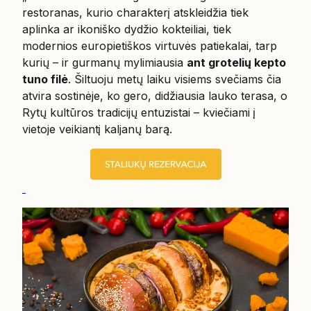
restoranas, kurio charakterį atskleidžia tiek
aplinka ar ikoniško dydžio kokteiliai, tiek
modernios europietiškos virtuvės patiekalai, tarp
kurių – ir gurmanų mylimiausia
ant grotelių kepto
tuno filė
. Šiltuoju metų laiku visiems svečiams čia
atvira sostinėje, ko gero, didžiausia lauko terasa, o
Rytų kultūros tradicijų entuzistai – kviečiami į
vietoje veikiantį kaljanų barą.