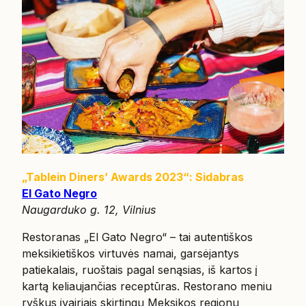
„Tablein Diners’ Awards 2023“: Sidabras
El Gato Negro
Naugarduko g. 12, Vilnius
Restoranas „El Gato Negro“ – tai autentiškos
meksikietiškos virtuvės namai, garsėjantys
patiekalais, ruoštais pagal senąsias, iš kartos į
kartą keliaujančias receptūras. Restorano meniu
ryškus įvairiais skirtingų Meksikos regionų