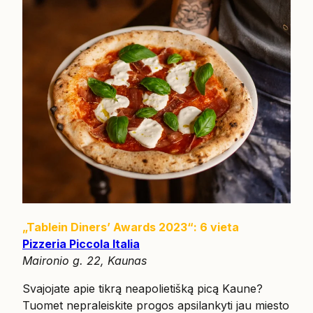
„Tablein Diners’ Awards 2023“: 6 vieta
Pizzeria Piccola Italia
Maironio g. 22, Kaunas
Svajojate apie tikrą neapolietišką picą Kaune?
Tuomet nepraleiskite progos apsilankyti jau miesto