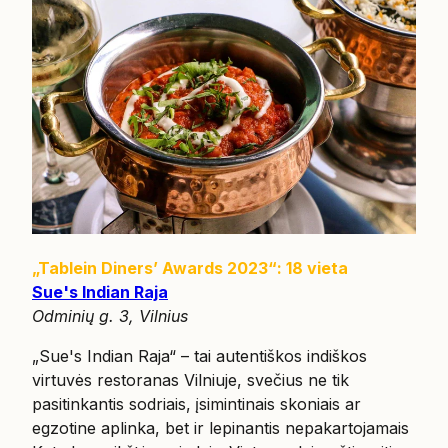
„Tablein Diners’ Awards 2023“: 18 vieta
Sue's Indian Raja
Odminių g. 3, Vilnius
„Sue's Indian Raja“ – tai autentiškos indiškos
virtuvės restoranas Vilniuje, svečius ne tik
pasitinkantis sodriais, įsimintinais skoniais ar
egzotine aplinka, bet ir lepinantis nepakartojamais