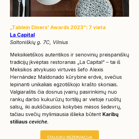
„Tablein Diners’ Awards 2023“: 7 vieta
La Capital
Saltoniškių g. 7C, Vilnius
Meksikietiškos autentikos ir senovinių preispaniškų
tradicijų įkvėptas restoranas „La Capital“ – tai iš
Meksikos atvykusio virtuvės šefo Alexis
Hernández Maldonado kūrybinė erdvė, svečius
lepinanti unikaliais egzotiškojo krašto skoniais.
Valgiaraštis čia dosnus įvairių pasirinkimų nuo
rankų darbo kukurūzų tortilijų ar vietoje ruoštų
salsų, iki aukščiausios kokybės mėsos šedevrų,
tačiau svečių mylimiausia išlieka būtent
Karibų
stiliaus
ceviche
.