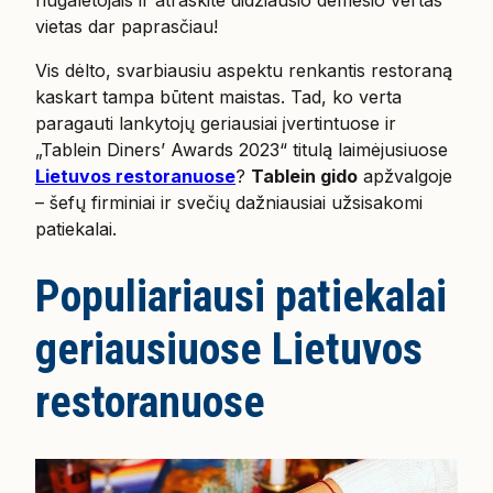
vietas dar paprasčiau!
Vis dėlto, svarbiausiu aspektu renkantis restoraną
kaskart tampa būtent maistas. Tad, ko verta
paragauti lankytojų geriausiai įvertintuose ir
„Tablein Diners’ Awards 2023“ titulą laimėjusiuose
Lietuvos restoranuose
?
Tablein gido
apžvalgoje
– šefų firminiai ir svečių dažniausiai užsisakomi
patiekalai.
Populiariausi patiekalai
geriausiuose Lietuvos
restoranuose