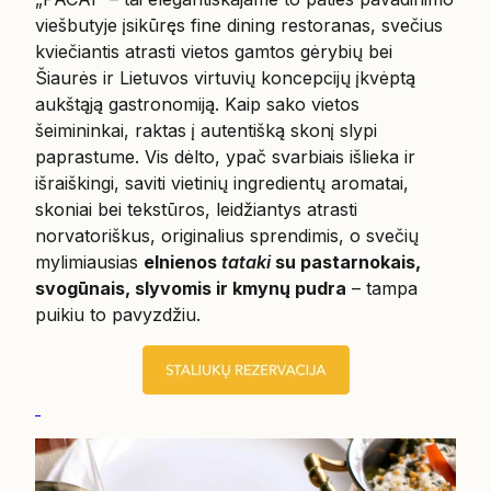
viešbutyje įsikūręs fine dining restoranas, svečius
kviečiantis atrasti vietos gamtos gėrybių bei
Šiaurės ir Lietuvos virtuvių koncepcijų įkvėptą
aukštąją gastronomiją. Kaip sako vietos
šeimininkai, raktas į autentišką skonį slypi
paprastume. Vis dėlto, ypač svarbiais išlieka ir
išraiškingi, saviti vietinių ingredientų aromatai,
skoniai bei tekstūros, leidžiantys atrasti
norvatoriškus, originalius sprendimis, o svečių
mylimiausias
elnienos
tataki
su pastarnokais,
svogūnais, slyvomis ir kmynų pudra
– tampa
puikiu to pavyzdžiu.