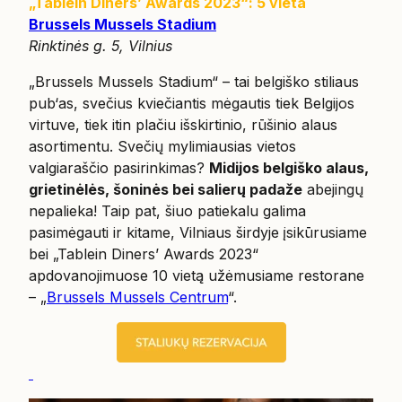
„Tablein Diners’ Awards 2023“: 5 vieta
Brussels Mussels Stadium
Rinktinės g. 5, Vilnius
„Brussels Mussels Stadium“ – tai belgiško stiliaus
pub‘as, svečius kviečiantis mėgautis tiek Belgijos
virtuve, tiek itin plačiu išskirtinio, rūšinio alaus
asortimentu. Svečių mylimiausias vietos
valgiaraščio pasirinkimas?
Midijos belgiško alaus,
grietinėlės, šoninės bei salierų padaže
abejingų
nepalieka! Taip pat, šiuo patiekalu galima
pasimėgauti ir kitame, Vilniaus širdyje įsikūrusiame
bei „Tablein Diners’ Awards 2023“
apdovanojimuose 10 vietą užėmusiame restorane
– „
Brussels Mussels Centrum
“.