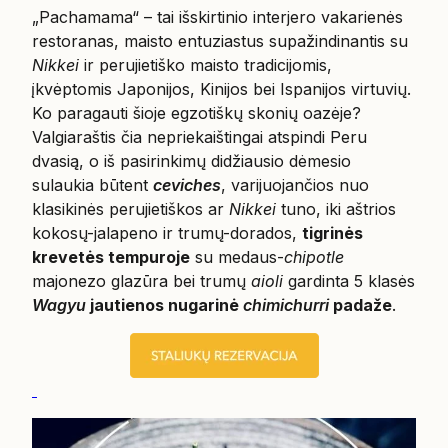
„Pachamama“ – tai išskirtinio interjero vakarienės
restoranas, maisto entuziastus supažindinantis su
Nikkei
ir perujietiško maisto tradicijomis,
įkvėptomis Japonijos, Kinijos bei Ispanijos virtuvių.
Ko paragauti šioje egzotiškų skonių oazėje?
Valgiaraštis čia nepriekaištingai atspindi Peru
dvasią, o iš pasirinkimų didžiausio dėmesio
sulaukia būtent
ceviches
, varijuojančios nuo
klasikinės perujietiškos ar
Nikkei
tuno, iki aštrios
kokosų-jalapeno ir trumų-dorados,
tigrinės
krevetės tempuroje
su medaus-
chipotle
majonezo glazūra bei trumų
aioli
gardinta 5 klasės
Wagyu
jautienos nugarinė
chimichurri
padaže
.